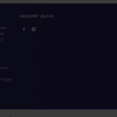
БИДНИЙГ ДАГАХ
нхим
им:
с)
й
нгол
V зуун)