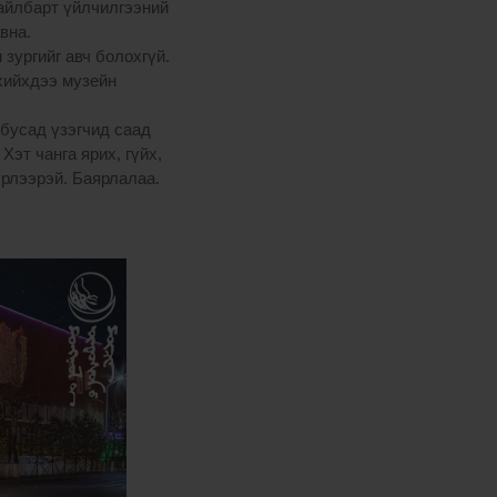
тайлбарт үйлчилгээний
авна.
зургийг авч болохгүй.
 хийхдээ музейн
 бусад үзэгчид саад
Хэт чанга ярих, гүйх,
эрлээрэй. Баярлалаа.