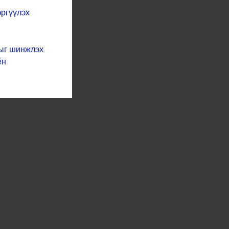
эргүүлэх
лыг шинжлэх
ён