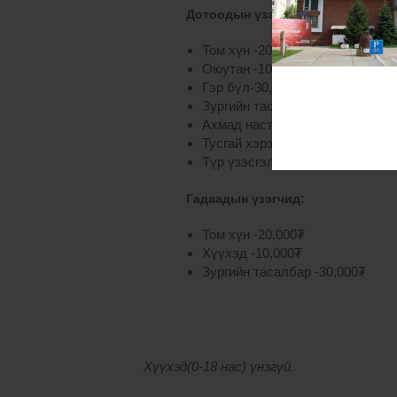
Дотоодын үзэгчид:
Том хүн -20,000₮
Оюутан -10,000₮
Гэр бүл-30,000₮
Зургийн тасалбар -30,000₮
Ахмад настан- 10,000₮
Тусгай хэрэгцээт үзэгч -10,000₮
Түр үзэсгэлэн-10,000₮
Гадаадын үзэгчид:
Том хүн -20,000₮
Хүүхэд -10,000₮
Зургийн тасалбар -30,000₮
Хүүхэд(0-18 нас) үнэгүй.