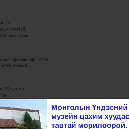
рын 14
удад нээлттэй.
үртэл ажиллана.
 жил, Цагаан сар, Олон
х өдөр амарна.
ын 15 хүртэл
ттэй.
9:00 цаг хүртэл
Монголын Үндэсний
музейн цахим хуудас
тавтай морилоорой.