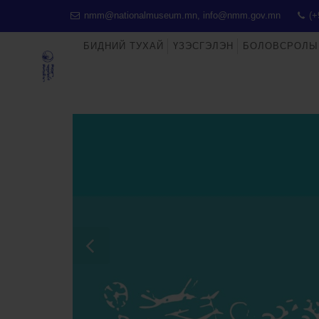
nmm@nationalmuseum.mn, info@nmm.gov.mn
(+
БИДНИЙ ТУХАЙ
ҮЗЭСГЭЛЭН
БОЛОВСРОЛЫ