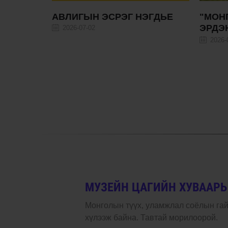
ЭГДЬЕ
"МОНГОЛ НААДАМ: МОРИН
ХАМТ
ЭРДЭНЭ" ТУСГАЙ
АВНА
ҮЗЭСГЭЛЭН
2026-
2026-07-02
МУЗЕЙН ЦАГИЙН ХУВААРЬ
Монголын түүх, уламжлал соёлын га
хүлээж байна. Тавтай морилоорой.