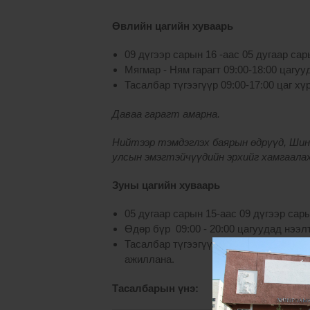
Өвлийн цагийн хуваарь
09 дүгээр сарын 16 -аас 05 дугаар са
Мягмар - Ням гарагт 09:00-18:00 цагу
Тасалбар түгээгүүр 09:00-17:00 цаг х
Даваа гарагт амарна.
Нийтээр тэмдэглэх баярын өдрүүд, Шинэ
улсын эмэгтэйчүүдийн эрхийг хамгаала
Зуны цагийн хуваарь
05 дугаар сарын 15-аас 09 дүгээр сар
Өдөр бүр 09:00 - 20:00 цагуудад нээл
Тасалбар түгээгүүр өдөр бүр 09:00 - 1
ажиллана.
Тасалбарын үнэ: