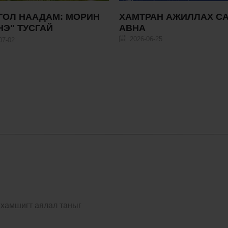
РАН АЖИЛЛАХ САНАЛ
ТҮРЭЭСЛЭГЧ СОНГОН
ШАЛГАРУУЛАХ ЗАР
06-25
2026-06-08
Монголын Үндэсний музейн нэ
давхрын зүүн урд хэсэгт байр
м2 хэмжээ бүхий талбайг коф
зориулалтаар үйл ажиллагаа 
аж ахуйн нэгж, иргэнд түрээсл
йхамшигт аялал таныг