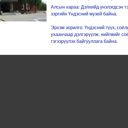
Алсын хараа: Дэлхийд үнэлэгдсэн т
зэргийн Үндэсний музей байна.
Эрхэм зорилго: Үндэсний түүх, соё
ухаанчаар дэлгэрүүлж, нийгмийг со
гэгээрүүлэх байгууллага байна.