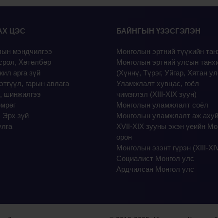
АХ ЦЭС
БАЙНГЫН ҮЗЭСГЭЛЭН
лын мэндчилгээ
Монголын эртний түүхийн та
срол, Хөтөлбөр
Монголын эртний улсын танх
ил арга зүй
(Хүннү, Түрэг, Уйгар, Хятан ул
этгүүл, гарын авлага
Уламжлалт хувцас, гоёл
, шинжилгээ
чимэглэл (XIII-XIX зуун)
өмрөг
Монголын уламжлалт соёл
 Эрх зүй
Монголын уламжлалт аж аху
улга
XVII-XIX зууны эхэн үеийн Мо
орон
Монголын эзэнт гүрэн (XIII-XI
Социалист Монгол улс
Ардчилсан Монгол улс