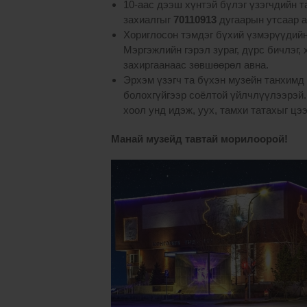
10-аас дээш хүнтэй бүлэг үзэгчдийн 
захиалгыг
70110913
дугаарын утсаар 
Хориглосон тэмдэг бүхий үзмэрүүдийн 
Мэргэжлийн гэрэл зураг, дүрс бичлэг,
захиргаанаас зөвшөөрөл авна.
Эрхэм үзэгч та бүхэн музейн танхимд
болохгүйгээр соёлтой үйлчлүүлээрэй. 
хоол унд идэж, уух, тамхи татахыг цэ
Манай музейд тавтай морилоорой!