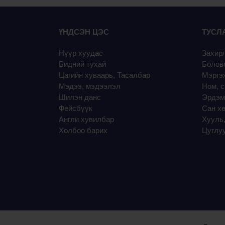
ҮНДСЭН ЦЭС
ТУСЛ
Нүүр хуудас
Захир
Бидний тухай
Болов
Цагийн хуваарь, Тасалбар
Мэргэж
Мэдээ, мэдээлэл
Ном, с
Шилэн данс
Эрдэм
Фейсбүүк
Сан х
Англи хувилбар
Хууль,
Холбоо барих
Цуглу