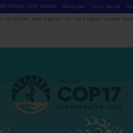
976) 70110911, (+976) 70110913
Шилэн данс
Хууль, Эрх зүй
Хол
Н ХӨТӨЛБӨР
НОМ ХЭВЛЭЛ
ИЛ ТОД БАЙДАЛ
ЦАХИМ ТАС