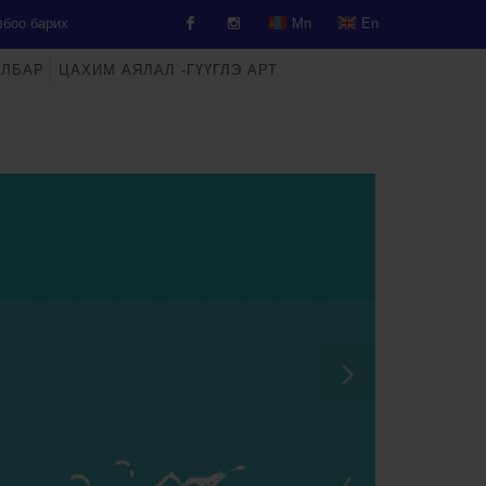
боо барих
Mn
En
АЛБАР
ЦАХИМ АЯЛАЛ -ГҮҮГЛЭ АРТ
Facebook
Instagram