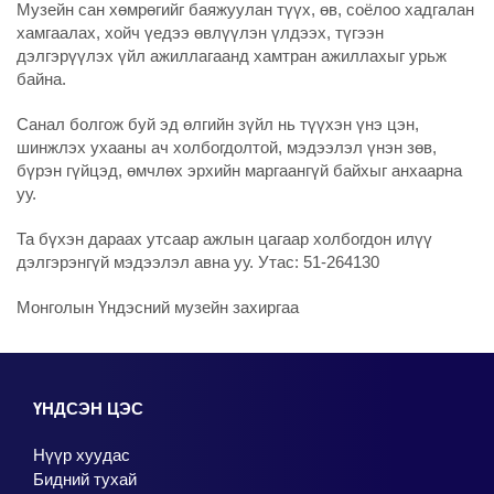
Музейн сан хөмрөгийг баяжуулан түүх, өв, соёлоо хадгалан
хамгаалах, хойч үедээ өвлүүлэн үлдээх, түгээн
дэлгэрүүлэх үйл ажиллагаанд хамтран ажиллахыг урьж
байна.
Санал болгож буй эд өлгийн зүйл нь түүхэн үнэ цэн,
шинжлэх ухааны ач холбогдолтой, мэдээлэл үнэн зөв,
бүрэн гүйцэд, өмчлөх эрхийн маргаангүй байхыг анхаарна
уу.
Та бүхэн дараах утсаар ажлын цагаар холбогдон илүү
дэлгэрэнгүй мэдээлэл авна уу. Утас: 51-264130
Монголын Үндэсний музейн захиргаа
ҮНДСЭН ЦЭС
Нүүр хуудас
Бидний тухай