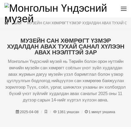
Блог
МУЗЕЙН САН ХӨМРӨГТ ҮЗМЭР ХУДАЛДАН АВАХ ТУХАЙ СА
МУЗЕЙН САН ХӨМРӨГТ ҮЗМЭР
ХУДАЛДАН АВАХ ТУХАЙ САНАЛ ХҮЛЭЭН
АВАХ НЭЭЛТТЭЙ ЗАР
Монголын Үндэсний музей нь Төрийн болон орон нутгийн
өмчийн музейн сан хөмрөгт соёлын үнэт зүйл худалдан
авах журмын дагуу музейн үзэл баримтлал болон үзмэр
цуглуулгын бодлогод нийцүүлэн сан хөмрөгөө баяжуулах
зорилгоор Түүх, соёл, урлаг, шинжлэх ухааны ач холбогдол
бүхий үнэт зүйлийг худалдан авах саналыг 2025 оны 11
дүгээр сарын 14-нийг хүртэл хүлээн авна.
2025-04-08
1361
уншсан
1
минут уншина