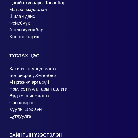
Цагийн хуваарь, Тасалбар
Мэдээ, мэдээлэл
Шилэн данс
Фейсбүүк
Англи хувилбар
Холбоо барих
ТУСЛАХ ЦЭС
Захирлын мэндчилгээ
Боловсрол, Хөтөлбөр
Мэргэжил арга зүй
Ном, сэтгүүл, гарын авлага
Эрдэм, шинжилгээ
Сан хөмрөг
Хууль, Эрх зүй
Цуглуулга
БАЙНГЫН ҮЗЭСГЭЛЭН