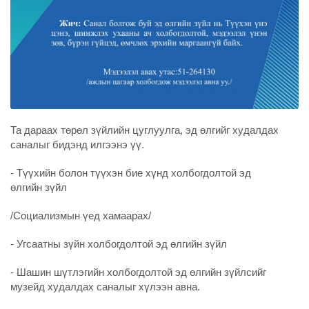
Та дараах төрөл зүйлийн цуглуулга, эд өлгийг худалдах
саналыг бидэнд илгээнэ үү.
- Түүхийн болон түүхэн бие хүнд холбогдолтой эд
өлгийн зүйл
/Социализмын үед хамаарах/
- Угсаатны зүйн холбогдолтой эд өлгийн зүйл
- Шашин шүтлэгийн холбогдолтой эд өлгийн зүйлсийг
музейд худалдах саналыг хүлээн авна.