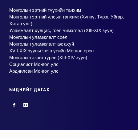
Монголын эртний түүхийн танхим
Монголын эртний улсын танхим: (Хүннү, Түрэг, Уйгар,
Хятан улс)
Уламжлалт хувцас, гоёл чимэглэл (XIII-XIX зуун)
Монголын уламжлалт соёл
Монголын уламжлалт аж ахуй
XVII-XIX зууны эхэн үеийн Монгол орон
Монголын эзэнт гүрэн (XIII-XIV зуун)
Социалист Монгол улс
Ардчилсан Монгол улс
БИДНИЙГ ДАГАХ