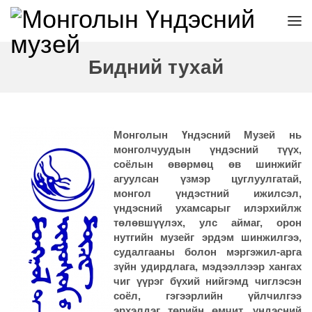
Бидний тухай
Монголын Үндэсний Музей нь
монголчуудын үндэсний түүх,
соёлын өвөрмөц өв шинжийг
агуулсан үзмэр цуглуулгатай,
монгол үндэстний ижилсэл,
үндэсний ухамсарыг илэрхийлж
төлөвшүүлэх, улс аймаг, орон
нутгийн музейг эрдэм шинжилгээ,
судалгааны болон мэргэжил-арга
зүйн удирдлага, мэдээллээр хангах
чиг үүрэг бүхий нийгэмд чиглэсэн
соёл, гэгээрлийн үйлчилгээ
эрхэлдэг төрийн өмчит, үндэсний