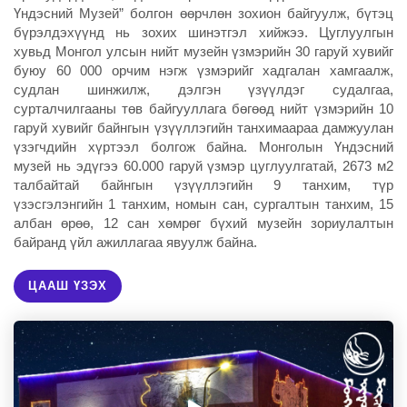
Үндэсний Музей” болгон өөрчлөн зохион байгуулж, бүтэц
бүрэлдэхүүнд нь зохих шинэтгэл хийжээ. Цуглуулгын
хувьд Монгол улсын нийт музейн үзмэрийн 30 гаруй хувийг
буюу 60 000 орчим нэгж үзмэрийг хадгалан хамгаалж,
судлан шинжилж, дэлгэн үзүүлдэг судалгаа,
сурталчилгааны төв байгууллага бөгөөд нийт үзмэрийн 10
гаруй хувийг байнгын үзүүллэгийн танхимаараа дамжуулан
үзэгчдийн хүртээл болгож байна. Монголын Үндэсний
музей нь эдүгээ 60.000 гаруй үзмэр цуглуулгатай, 2673 м2
талбайтай байнгын үзүүллэгийн 9 танхим, түр
үзэсгэлэнгийн 1 танхим, номын сан, сургалтын танхим, 15
албан өрөө, 12 сан хөмрөг бүхий музейн зориулалтын
байранд үйл ажиллагаа явуулж байна.
ЦААШ ҮЗЭХ