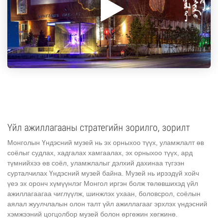
Үйл ажиллагааны стратегийн зорилго, зорилт
Монголын Үндэсний музей нь эх орныхоо түүх, уламжлалт өв
соёлыг судлах, хадгалах хамгаалах, эх орныхоо түүх, ард
түмнийхээ өв соёл, уламжлалыг дэлхий дахинаа түгээн
сурталчилах Үндэсний музей байна. Музей нь ирээдүй хойч
үеэ эх оронч хүмүүнлэг Монгол иргэн болж төлөвшихэд үйл
ажиллагаагаа чиглүүлж, шинжлэх ухаан, боловсрол, соёлын
аялал жуулчлалын олон талт үйл ажиллагааг эрхлэх үндэсний
хэмжээний цогцолбор музей болон өргөжин хөгжинө.