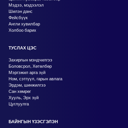
Мэдээ, мэдээлэл
Шилэн данс
Фейсбүүк
Англи хувилбар
Холбоо барих
ТУСЛАХ ЦЭС
Захирлын мэндчилгээ
Боловсрол, Хөтөлбөр
Мэргэжил арга зүй
Ном, сэтгүүл, гарын авлага
Эрдэм, шинжилгээ
Сан хөмрөг
Хууль, Эрх зүй
Цуглуулга
БАЙНГЫН ҮЗЭСГЭЛЭН