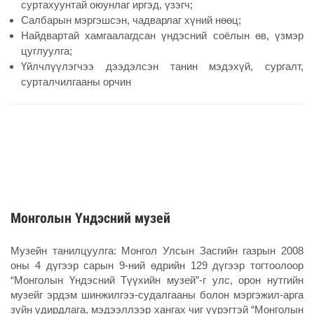
суртахуунтай оюунлаг иргэд, үзэгч;
Салбарын мэргэшсэн, чадварлаг хүний нөөц;
Найдвартай хамгаалагдсан үндэсний соёлын өв, үзмэр
цуглуулга;
Үйлчлүүлэгчээ дээдэлсэн танин мэдэхүй, сургалт,
сурталчилгааны орчин
Монголын Үндэсний музей
Музейн танилцуулга: Монгол Улсын Засгийн газрын 2008
оны 4 дүгээр сарын 9-ний өдрийн 129 дүгээр тогтоолоор
“Монголын Үндэсний Түүхийн музей”-г улс, орон нутгийн
музейг эрдэм шинжилгээ-судалгааны болон мэргэжил-арга
зүйн удирдлага, мэдээллээр хангах чиг үүрэгтэй “Монголын