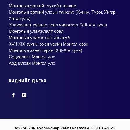
Монголын эртний түүхийн танхим
Монголын эртний улсын танхим: (Хүннү, Түрэг, Уйгар,
Хятан улс)
Уламжлалт хувцас, гоёл чимэглэл (XIII-XIX зуун)
Монголын уламжлалт соёл
Монголын уламжлалт аж ахуй
XVII-XIX зууны эхэн үеийн Монгол орон
Монголын эзэнт гүрэн (XIII-XIV зуун)
Социалист Монгол улс
Ардчилсан Монгол улс
БИДНИЙГ ДАГАХ
Зохиогчийн эрх хуулиар хамгаалагдсан. © 2018-2025.