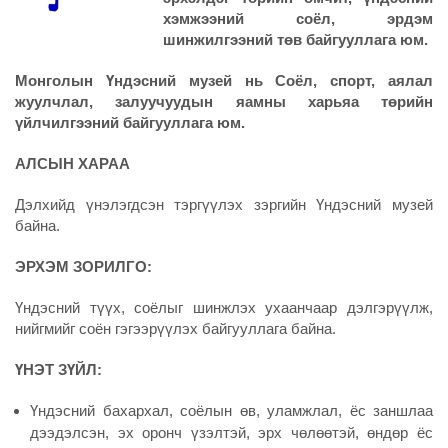
хэмжээний соёл, эрдэм
шинжилгээний төв байгууллага юм.
Монголын Үндэсний музей нь Соёл, спорт, аялал
жуулчлал, залуучуудын яамны харьяа төрийн
үйлчилгээний байгууллага юм.
АЛСЫН ХАРАА
Дэлхийд үнэлэгдсэн тэргүүлэх зэргийн Үндэсний музей
байна.
ЭРХЭМ ЗОРИЛГО:
Үндэсний түүх, соёлыг шинжлэх ухаанчаар дэлгэрүүлж,
нийгмийг соён гэгээрүүлэх байгууллага байна.
ҮНЭТ ЗҮЙЛ:
Үндэсний бахархал, соёлын өв, уламжлал, ёс заншлаа
дээдэлсэн, эх оронч үзэлтэй, эрх чөлөөтэй, өндөр ёс