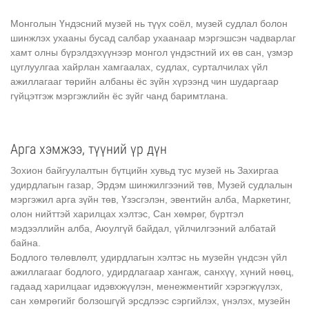
Монголын Үндэсний музей нь түүх соёл, музей судлал болон
шинжлэх ухааны бусад салбар ухаанаар мэргэшсэн чадварлаг
хамт олны бүрэлдэхүүнээр монгол үндэстний их өв сан, үзмэр
цуглуулгаа хайрлан хамгаалах, судлах, сурталчилах үйл
ажиллагааг төрийн албаны ёс зүйн хүрээнд чин шударгаар
гүйцэтгэж мэргэжлийн ёс зүйг чанд баримтлана.
Арга хэмжээ, түүний үр дүн
Зохион байгуулалтын бүтцийн хувьд тус музей нь Захиргаа
удирдлагын газар, Эрдэм шинжилгээний төв, Музей судлалын
мэргэжил арга зүйн төв, Үзэсгэлэн, эвентийн алба, Маркетинг,
олон нийттэй харилцах хэлтэс, Сан хөмрөг, бүртгэл
мэдээллийн алба, Аюулгүй байдал, үйлчилгээний албатай
байна.
Бодлого төлөвлөлт, удирдлагын хэлтэс нь музейн үндсэн үйл
ажиллагааг бодлого, удирдлагаар хангаж, санхүү, хүний нөөц,
гадаад харилцааг идэвхжүүлэн, менежментийг хэрэгжүүлэх,
сан хөмрөгийг болзошгүй эрсдлээс сэргийлэх, үнэлэх, музейн