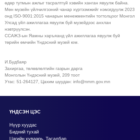
өдөр тутмын ажлыг тасралтгүй хэвийн ханган явуулж байна.
Мөн музейн үйлчилгээний чанар хүртээмжийг нэмэгдүүлж 2023
онд ISO-9001:2015 чанарын менежментийн тогтолцоог Монгол
Улсад үйл ажиллагаа явуулж буй музейдээс анхлан
нэвтрүүлсэн.
ССАЖЗ-ын Яамны харъяанд үйл ажиллагаа явуулж буй
төрийн өмчийн Үндэсний музей юм.
И.Будбаяр
Захиргаа, төлөвлөлтийн газрын дарга
Монголын Үндэсний музей, 209 тоот
Утас: 51-264127, Цахим шуудан: info@nmm.gov.mn
ҮНДСЭН ЦЭС
Нүүр хуудас
Бидний тухай
Цагийн хуваарь, Тасалбар