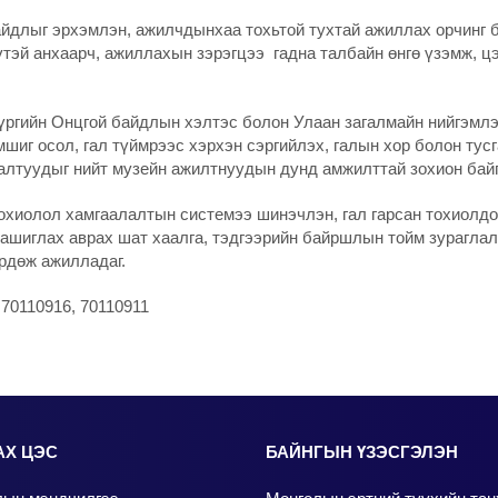
байдлыг эрхэмлэн, ажилчдынхаа тохьтой тухтай ажиллах орчинг
үтэй анхаарч, ажиллахын зэрэгцээ гадна талбайн өнгө үзэмж, 
ргийн Онцгой байдлын хэлтэс болон Улаан загалмайн нийгэмлэ
шиг осол, гал түймрээс хэрхэн сэргийлэх, галын хор болон тус
галтуудыг нийт музейн ажилтнуудын дунд амжилттай зохион бай
охиолол хамгаалалтын системээ шинэчлэн, гал гарсан тохиолд
 ашиглах аврах шат хаалга, тэдгээрийн байршлын тойм зураглал
өрдөж ажилладаг.
70110916, 70110911
АХ ЦЭС
БАЙНГЫН ҮЗЭСГЭЛЭН