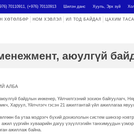
976) 70110911, (+976) 70110913
Шилэн данс
Хууль, Эрх зүй
Хол
Н ХӨТӨЛБӨР
НОМ ХЭВЛЭЛ
ИЛ ТОД БАЙДАЛ
ЦАХИМ ТАС
менежмент, аюулгүй бай
ИЙ АЛБА
 аюулгүй байдлын инженер, Үйлчилгээний зохион байгуулагч, Ня
никч, Харуул, Үйлчлэгч гэсэн 21 ажилтантай үйл ажиллагаа явуул
өлгөөн ба утаа мэдрэгч бүхий дохиололын систем шинээр нэвтр
 ажил үүргийн хуваарийн дагуу үзүүллэгийн танхимуудын үзмэри
ган ажиллаж байна.