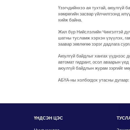
Үзэгчдийнхээ ая тухтай, аюулгүй 
хөмрөгийн засвар үйлчилгээнд илү
хийж байна.
Жил бүр Нийслэлийн Чингэлтэй дүү
шатны тусламж хэрхэн үзүүлэх, гам
заавар зөвлөгөө зэрэг дадлага сур
Аюулгүй байдлыг хангах үүднээс д
автомат гидрант, осол аваарын үед
аюулгүй байдлын журам зэргийг м
АБҮА-ны холбогдох утасны дугаар: 
ҮНДСЭН ЦЭС
ТУСЛ