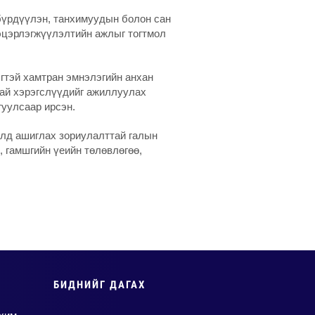
 бүрдүүлэн, танхимуудын болон сан
цэцэрлэгжүүлэлтийн ажлыг тогтмол
гтэй хамтран эмнэлэгийн анхан
гай хэрэгслүүдийг ажиллуулах
гуулсаар ирсэн.
олд ашиглах зориулалттай галын
, гамшгийн үеийн төлөвлөгөө,
БИДНИЙГ ДАГАХ