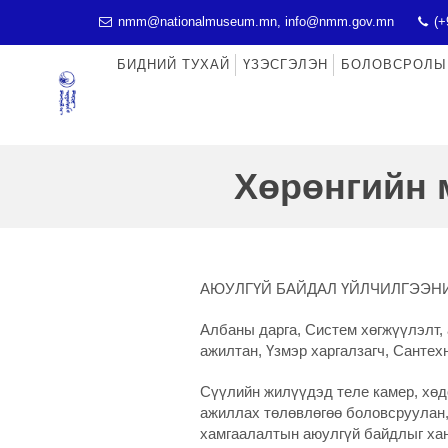
nmm@nationalmuseum.mn, info@nmm.gov.mn
(+
БИДНИЙ ТУХАЙ
ҮЗЭСГЭЛЭН
БОЛОВСРОЛЫ
Хөрөнгийн 
АЮУЛГҮЙ БАЙДАЛ ҮЙЛЧИЛГЭЭН
Албаны дарга, Систем хөгжүүлэлт,
ажилтан, Үзмэр харгалзагч, Сантех
Сүүлийн жилүүдэд теле камер, хөд
ажиллах төлөвлөгөө боловсруулан,
хамгаалалтын аюулгүй байдлыг хан