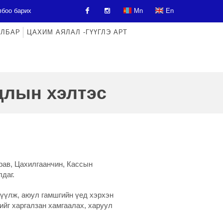
боо барих
Mn
En
АЛБАР
ЦАХИМ АЯЛАЛ -ГҮҮГЛЭ АРТ
Facebook
Instagram
длын хэлтэс
рав, Цахилгаанчин, Кассын
даг.
үүлж, аюул гамшгийн үед хэрхэн
йг харгалзан хамгаалах, харуул