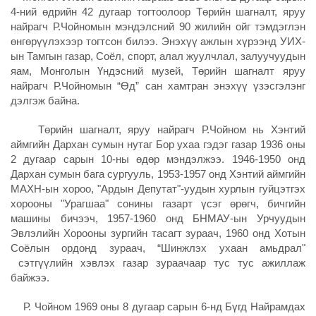
4-ний өдрийн 42 дугаар тогтоолоор Төрийн шагналт, яруу
найрагч Р.Чойномын мэндэлсний 90 жилийн ойг тэмдэглэн
өнгөрүүлэхээр тогтсон билээ. Энэхүү ажлын хүрээнд УИХ-
ын Тамгын газар, Соёл, спорт, алал жуулчлал, залуучуудын
яам, Монголын Үндэсний музей, Төрийн шагналт яруу
найрагч Р.Чойномын “Өд” сан хамтран энэхүү үзэсгэлэнг
дэлгэж байна.
Төрийн шагналт, яруу найрагч Р.Чойном нь Хэнтий
аймгийн Дархан сумын нутаг Бор ухаа гэдэг газар 1936 оны
2 дугаар сарын 10-ны өдөр мэндэлжээ. 1946-1950 онд
Дархан сумын бага сургууль, 1953-1957 онд Хэнтий аймгийн
МАХН-ын хороо, "Ардын Депутат"-уудын хурлын гуйцэтгэх
хорооны "Урагшаа" сонины газарт үсэг өрөгч, бичгийн
машины бичээч, 1957-1960 онд БНМАУ-ын Урчуудын
Эвлэлийн Хорооны зургийн тасагт зураач, 1960 онд Хотын
Соёлын ордонд зураач, “Шинжлэх ухаан амьдрал"
сэтгүүлийн хэвлэх газар зураачаар тус тус ажиллаж
байжээ.
Р. Чойном 1969 оны 8 дугаар сарын 6-нд Бүгд Найрамдах