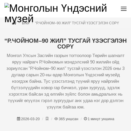
Блог
“Р.ЧОЙНОМ–90 ЖИЛ” ТУСГАЙ ҮЗЭСГЭЛЭН COPY
“Р.ЧОЙНОМ–90 ЖИЛ” ТУСГАЙ ҮЗЭСГЭЛЭН
COPY
Монгол Улсын Засгийн газрын тогтоолоор Төрийн шагналт
яруу найрагч Р.Чойномын мэндэлсний 90 жилийн ойд
зориулсан "Р.Чойном–90 жил" тусгай үзэсгэлэн 2026 оны 3
дугаар сарын 20-ны өдөр Монголын Үндэсний музейд
нээгдэж байна. Тус үзэсгэлэнд түүний яруу найргийн
бүтээлүүдийн ховор гар бичмэл, уран зургууд, эдэлж
хэрэглэж байсан эд өлгийн зүйлс болон амьдралынх нь
түүхийг өгүүлэх гэрэл зургуудыг анх удаа нэг дор дэлгэн
үзүүлж байгаа юм.
2026-03-20
365
уншсан
1
минут уншина