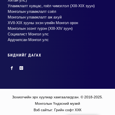
Хятан улс)
Уламжлалт хувцас, гоёл чимэглэл (XIII-XIX зуун)
Монголын уламжлалт соёл
Монголын уламжлалт аж ахуй
XVII-XIX зууны эхэн үеийн Монгол орон
Монголын эзэнт гүрэн (XIII-XIV зуун)
Социалист Монгол улс
Ардчилсан Монгол улс
БИДНИЙГ ДАГАХ
Зохиогчийн эрх хуулиар хамгаалагдсан. © 2018-2025.
Монголын Үндэсний музей
Вэб сайт
ыг:
Грийн софт ХХК