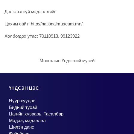
Дэлгэрэнгүй мэдээллийг
Цахим сайт:
http://nationalmuseum.mn/
Холбогдох утас: 70110913, 99123922
Монголын Үндэсний музей
ҮНДСЭН ЦЭС
Нүүр хуудас
Бидний тухай
Цагийн хуваарь, Тасалбар
Мэдээ, мэдээлэл
Шилэн данс
Фейсбүүк