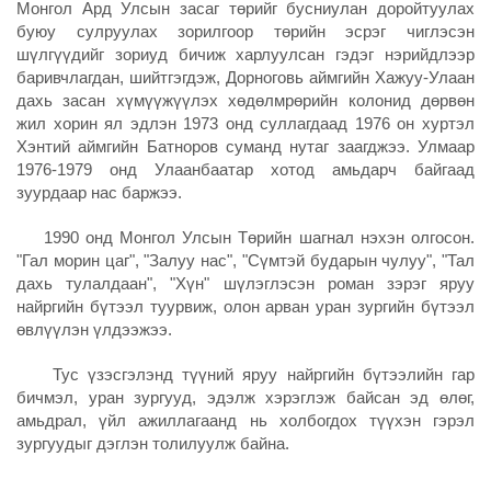
Монгол Ард Улсын засаг төрийг бусниулан доройтуулах
буюу сулруулах зорилгоор төрийн эсрэг чиглэсэн
шүлгүүдийг зориуд бичиж харлуулсан гэдэг нэрийдлээр
баривчлагдан, шийтгэгдэж, Дорноговь аймгийн Хажуу-Улаан
дахь засан хүмүүжүүлэх хөдөлмрөрийн колонид дөрвөн
жил хорин ял эдлэн 1973 онд суллагдаад 1976 он хуртэл
Хэнтий аймгийн Батноров суманд нутаг заагджээ. Улмаар
1976-1979 онд Улаанбаатар хотод амьдарч байгаад
зуурдаар нас баржээ.
1990 онд Монгол Улсын Төрийн шагнал нэхэн олгосон.
"Гал морин цаг", "Залуу нас", "Сүмтэй бударын чулуу", "Тал
дахь тулалдаан", "Хүн" шүлэглэсэн роман зэрэг яруу
найргийн бүтээл туурвиж, олон арван уран зургийн бүтээл
өвлүүлэн үлдээжээ.
Тус үзэсгэлэнд түүний яруу найргийн бүтээлийн гар
бичмэл, уран зургууд, эдэлж хэрэглэж байсан эд өлөг,
амьдрал, үйл ажиллагаанд нь холбогдох түүхэн гэрэл
зургуудыг дэглэн толилуулж байна.