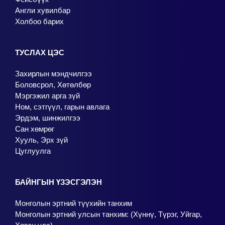
Англи хувилбар
Холбоо барих
ТУСЛАХ ЦЭС
Захирлын мэндчилгээ
Боловсрол, Хөтөлбөр
Мэргэжил арга зүй
Ном, сэтгүүл, гарын авлага
Эрдэм, шинжилгээ
Сан хөмрөг
Хууль, Эрх зүй
Цуглуулга
БАЙНГЫН ҮЗЭСГЭЛЭН
Монголын эртний түүхийн танхим
Монголын эртний улсын танхим: (Хүннү, Түрэг, Уйгар,