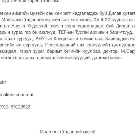
 сурталчлах зорилготой юм.
ан аймгийн музейн сан хөмрөгт хадгалагдаж буй Дилав хута
н Монголын Үндэсний музейн сан хөмрөгөөс XVIII-XX зууны эх
онгол Улсын Үндэсний номын санд хадгалагдаж буй Дилав хут
азрын зураг, гар бичмэлүүд, ТЕГ-ын Тусгай архивын баримтууд,
й гэрэл зургууд, АНУ-ын Конгрессын номын сан, Харвардын их
инсийн их сургууль, Пенсильванийн их сургуулийн цуглуулга
захидал, гэрэл зураг, баримт бичгийн хуулбар, доктор, М.Са
, өсгөгч шил зэрэг сонирхолтой үзмэрүүдийг дэлгэж байна.
ийг
tionalmuseum.mn/
0913, 99123922
Монголын Үндэсний музей