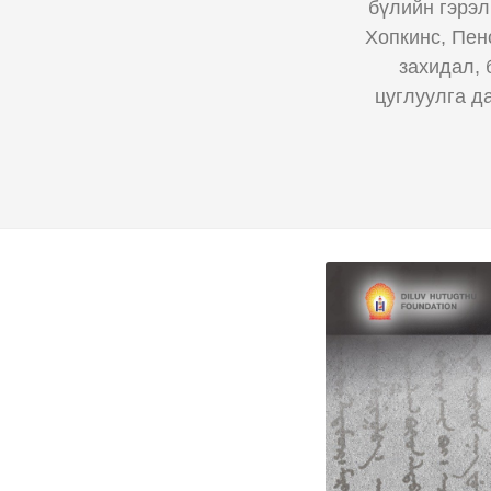
бүлийн гэрэл
Хопкинс, Пен
захидал, 
цуглуулга д