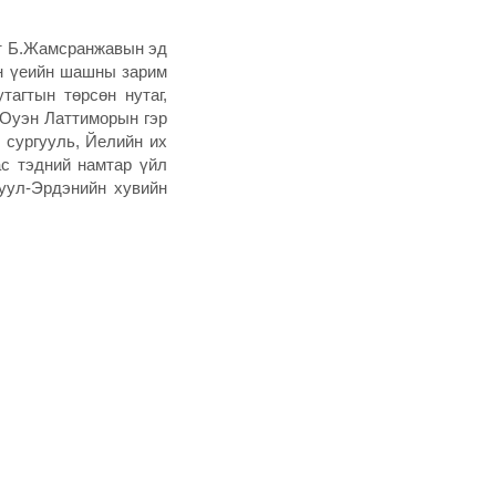
гт Б.Жамсранжавын эд
эн үеийн шашны зарим
агтын төрсөн нутаг,
 Оуэн Латтиморын гэр
 сургууль, Йелийн их
ас тэдний намтар үйл
руул-Эрдэнийн хувийн