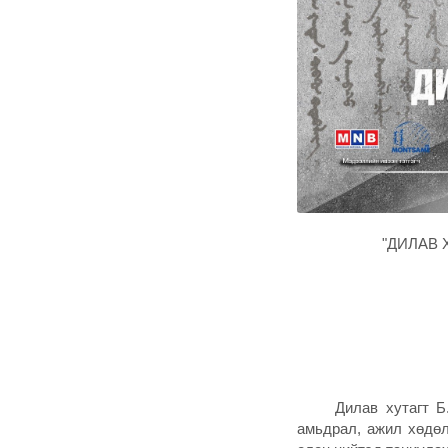
"ДИЛАВ 
Дилав хутагт Б.Жа
амьдрал, ажил хөдө