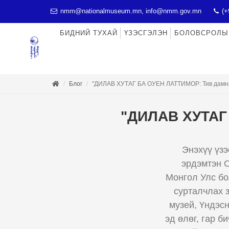
nmm@nationalmuseum.mn, info@nmm.gov.mn
(+
БИДНИЙ ТУХАЙ
ҮЗЭСГЭЛЭН
БОЛОВСРОЛЫ
Блог
"ДИЛАВ ХУТАГ БА ОУЕН ЛАТТИМОР: Тив дамнас
"ДИЛАВ ХУТАГ 
Энэхүү үзэ
эрдэмтэн О
Монгол Улс бо
сурталчлах 
музей, Үндэс
эд өлөг, гар 