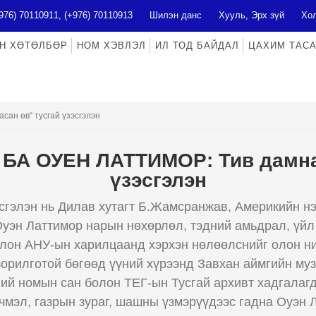
976) 70110911, (+976) 70110913
Шилэн данс
Хууль, Эрх зүй
Хол
Н ХӨТӨЛБӨР
НОМ ХЭВЛЭЛ
ИЛ ТОД БАЙДАЛ
ЦАХИМ ТАС
ан өв“ тусгай үзэсгэлэн
БА ОУЕН ЛАТТИМОР: Тив дамна
үзэсгэлэн
сгэлэн нь Дилав хутагт Б.Жамсранжав, Америкийн н
уэн Латтимор нарын нөхөрлөл, тэдний амьдрал, үйл
лон АНУ-ын харилцаанд хэрхэн нөлөөлснийг олон н
зорилготой бөгөөд үүний хүрээнд Завхан аймгийн муз
ний номын сан болон ТЕГ-ын Тусгай архивт хадгалагд
бичмэл, газрын зураг, шашны үзмэрүүдээс гадна Оуэн 