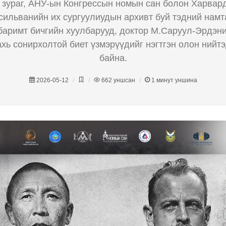
 зураг, АНУ-ын Конгрессын номын сан болон Харвар
сильванийн их сургуулиудын архивт буй тэдний намт
баримт бичгийн хуулбарууд, доктор М.Саруул-Эрдэн
ахь сонирхолтой биет үзмэрүүдийг нэгтгэн олон нийт
байна.
2026-05-12
662
уншсан
1
минут уншина