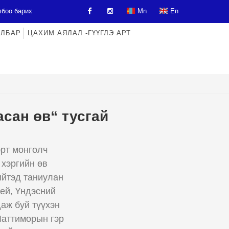
боо барих
Mn
En
АЛБАР
ЦАХИМ АЯЛАЛ -ГҮҮГЛЭ АРТ
Facebook
Instagram
сан өв“ тусгай
эрт монголч
 хэргийн өв
ийтэд таниулан
ей, Үндэсний
аж буй түүхэн
Латтиморын гэр