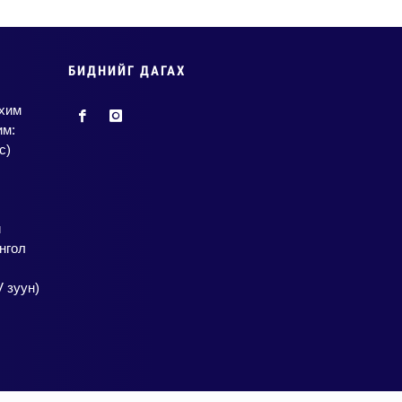
БИДНИЙГ ДАГАХ
нхим
им:
с)
й
нгол
V зуун)