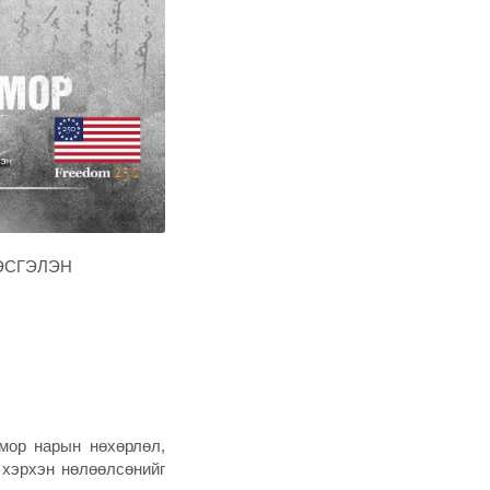
ЗЭСГЭЛЭН
ор нарын нөхөрлөл,
хэрхэн нөлөөлсөнийг