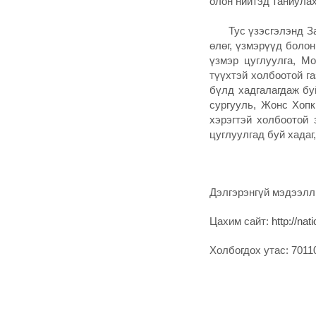
олон нийтэд таниулах
Тус үзэсгэлэнд Завх
өлөг, үзмэрүүд боло
үзмэр цуглуулга, М
түүхтэй холбоотой г
бүлд хадгалагдаж бу
сургууль, Жонс Хопк
хэрэгтэй холбоотой 
цуглуулгад буй хадаг
Дэлгэрэнгүй мэдээлл
Цахим сайт:
http://na
Холбогдох утас: 7011