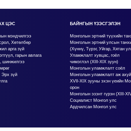
АХ ЦЭС
БАЙНГЫН ҮЗЭСГЭЛЭН
лын мэндчилгээ
Монголын эртний түүхийн та
срол, Хөтөлбөр
Монголын эртний улсын танх
ил арга зүй
(Хүннү, Түрэг, Уйгар, Хятан ул
этгүүл, гарын авлага
Уламжлалт хувцас, гоёл
, шинжилгээ
чимэглэл (XIII-XIX зуун)
өмрөг
Монголын уламжлалт соёл
 Эрх зүй
Монголын уламжлалт аж аху
улга
XVII-XIX зууны эхэн үеийн Мо
орон
Монголын эзэнт гүрэн (XIII-XI
Социалист Монгол улс
Ардчилсан Монгол улс