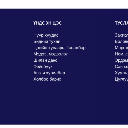
ҮНДСЭН ЦЭС
ТУСЛ
Нүүр хуудас
Захир
Бидний тухай
Болов
Цагийн хуваарь, Тасалбар
Мэргэж
Мэдээ, мэдээлэл
Ном, с
Шилэн данс
Эрдэм
Фейсбүүк
Сан х
Англи хувилбар
Хууль,
Холбоо барих
Цуглу