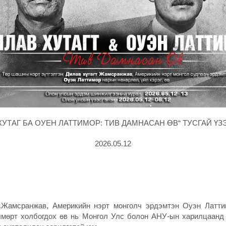
ХУТАГ БА ОУЕН ЛАТТИМОР: ТИВ ДАМНАСАН ӨВ“ ТУСГАЙ Ү
2026.05.12
мсранжав, Америкийн нэрт монголч эрдэмтэн Оуэн Латтим
лмөрт холбогдох өв нь Монгол Улс болон АНУ-ын харилцаанд 