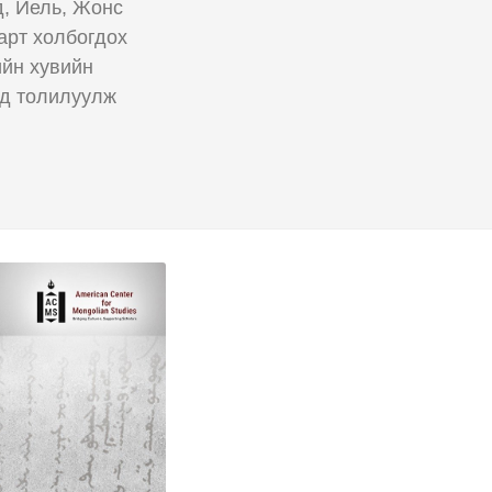
д, Йель, Жонс
арт холбогдох
ийн хувийн
эд толилуулж