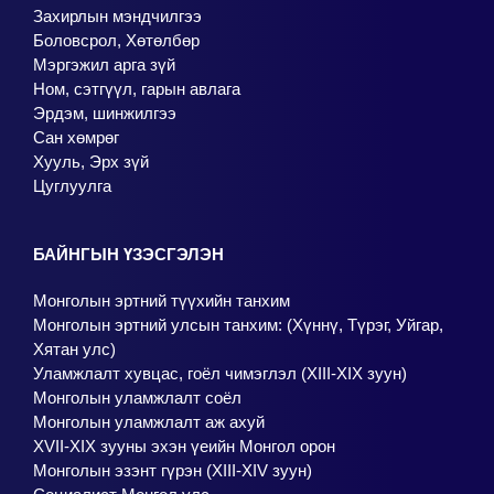
Захирлын мэндчилгээ
Боловсрол, Хөтөлбөр
Мэргэжил арга зүй
Ном, сэтгүүл, гарын авлага
Эрдэм, шинжилгээ
Сан хөмрөг
Хууль, Эрх зүй
Цуглуулга
БАЙНГЫН ҮЗЭСГЭЛЭН
Монголын эртний түүхийн танхим
Монголын эртний улсын танхим: (Хүннү, Түрэг, Уйгар,
Хятан улс)
Уламжлалт хувцас, гоёл чимэглэл (XIII-XIX зуун)
Монголын уламжлалт соёл
Монголын уламжлалт аж ахуй
XVII-XIX зууны эхэн үеийн Монгол орон
Монголын эзэнт гүрэн (XIII-XIV зуун)